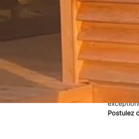
Rejoignez
Les campi
Atlantiqu
des pers
relever l
sérieux et
Dévelop
exception
Postulez d