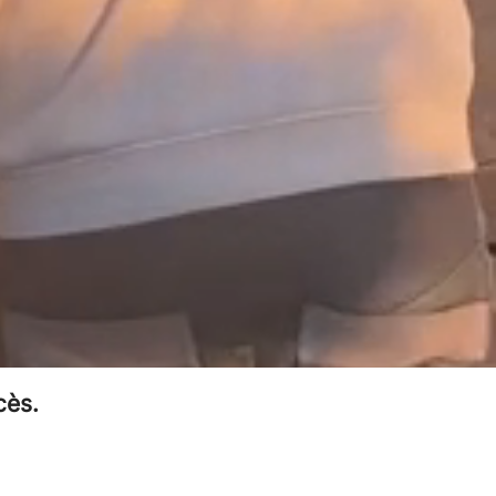
tivée.
re la côte
e recruter
dre et de
de travail
 équipes.
e équipe
cès.