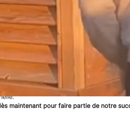
Votre carrière chez nous,
 notre entreprise dynamique, innovante et mo
ngs du groupe MS Vacances sont situés ent
e et la Méditerranée. Nous avons à cœur d
onnes dynamiques, ayant envie d’appren
es défis. Nous souhaitons créer un climat 
 agréable pour la clientèle ainsi que pour nos
pez votre carrière au sein de notr
nelle.
ès maintenant pour faire partie de notre suc